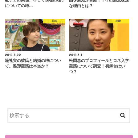
数子との関係、そして現在の様子
由を新潮が暴露！？その超意味深
についての噂…
な理由とは？
芸能
芸能
2019.8.22
2019.3.1
堤礼実の彼氏と結婚の噂につい
松岡恵のプロフィールとコネ入学
て。整形疑惑は本当か？
疑惑について調査！初舞台はい
つ？