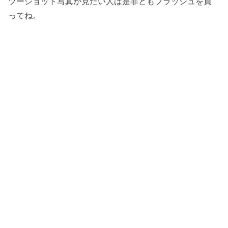
ツーショット写真が見たい人は是非ともフラッシュを買
ってね。