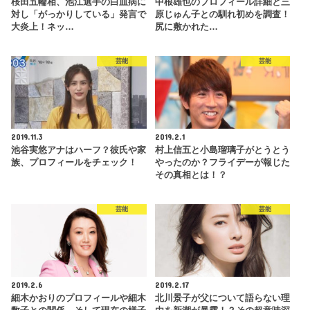
桜田五輪相、池江選手の白血病に
中根雄也のプロフィール詳細と三
対し「がっかりしている」発言で
原じゅん子との馴れ初めを調査！
大炎上！ネッ…
尻に敷かれた…
芸能
芸能
2019.11.3
2019.2.1
池谷実悠アナはハーフ？彼氏や家
村上信五と小島瑠璃子がとうとう
族、プロフィールをチェック！
やったのか？フライデーが報じた
その真相とは！？
芸能
芸能
2019.2.6
2019.2.17
細木かおりのプロフィールや細木
北川景子が父について語らない理