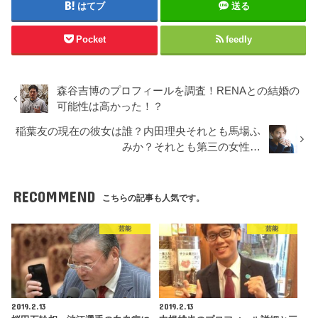
はてブ
送る
Pocket
feedly
森谷吉博のプロフィールを調査！RENAとの結婚の
可能性は高かった！？
稲葉友の現在の彼女は誰？内田理央それとも馬場ふ
みか？それとも第三の女性…
RECOMMEND
こちらの記事も人気です。
芸能
芸能
2019.2.13
2019.2.13