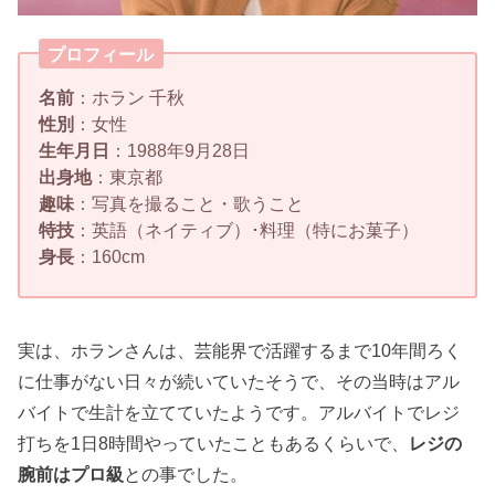
プロフィール
名前
：ホラン 千秋
性別
：女性
生年月日
：1988年9月28日
出身地
：東京都
趣味
：写真を撮ること・歌うこと
特技
：英語（ネイティブ）･料理（特にお菓子）
身長
：160cm
実は、ホランさんは、芸能界で活躍するまで10年間ろく
に仕事がない日々が続いていたそうで、その当時はアル
バイトで生計を立てていたようです。アルバイトでレジ
打ちを1日8時間やっていたこともあるくらいで、
レジの
腕前はプロ級
との事でした。