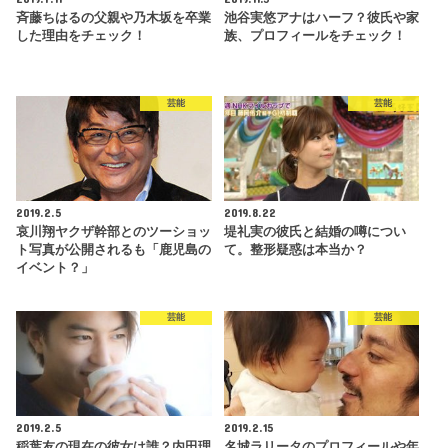
斉藤ちはるの父親や乃木坂を卒業
池谷実悠アナはハーフ？彼氏や家
した理由をチェック！
族、プロフィールをチェック！
芸能
芸能
2019.2.5
2019.8.22
哀川翔ヤクザ幹部とのツーショッ
堤礼実の彼氏と結婚の噂につい
ト写真が公開されるも「鹿児島の
て。整形疑惑は本当か？
イベント？」
芸能
芸能
2019.2.5
2019.2.15
稲葉友の現在の彼女は誰？内田理
名城ラリータのプロフィールや年