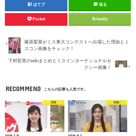
はてブ
送る
Pocket
feedly
篠原梨菜がミス東大コンテストへ出場した理由とミ
スコン画像をチェック！
下村彩里のwikiまとめとミスインターナショナルセ
クシー画像！
RECOMMEND
こちらの記事も人気です。
芸能
芸能
2019.7.11
2019.11.3