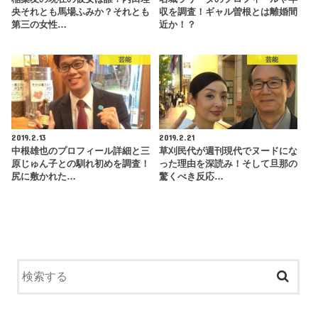
央それとも馬場ふみか？それとも
収を調査！ギャル曽根とは離婚間
第三の女性…
近か！？
芸能
芸能
2019.2.13
2019.2.21
中根雄也のプロフィール詳細と三
草刈民代が週刊現代でヌードにな
原じゅん子との馴れ初めを調査！
った理由を深読み！そして旦那の
尻に敷かれた…
驚くべき反応…