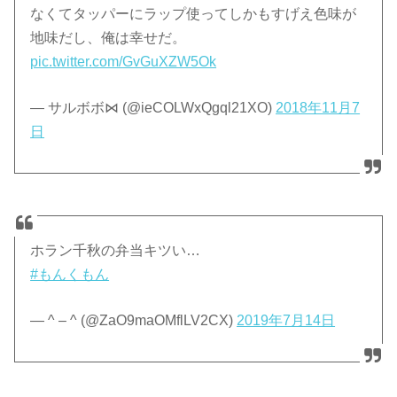
なくてタッパーにラップ使ってしかもすげえ色味が
地味だし、俺は幸せだ。
pic.twitter.com/GvGuXZW5Ok
— サルボボ⋈ (@ieCOLWxQgql21XO)
2018年11月7
日
ホラン千秋の弁当キツい…
#もんくもん
— ^ – ^ (@ZaO9maOMflLV2CX)
2019年7月14日