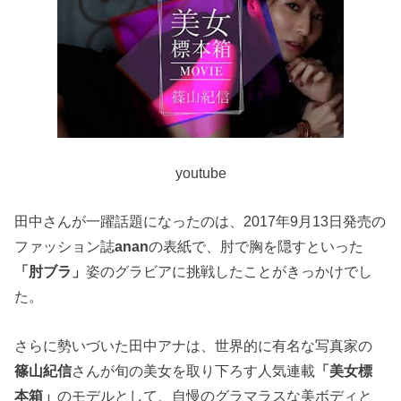
youtube
田中さんが一躍話題になったのは、2017年9月13日発売の
ファッション誌
anan
の表紙で、肘で胸を隠すといった
「肘ブラ」
姿のグラビアに挑戦したことがきっかけでし
た。
さらに勢いづいた田中アナは、世界的に有名な写真家の
篠山紀信
さんが旬の美女を取り下ろす人気連載
「美女標
本箱」
のモデルとして、自慢のグラマラスな美ボディと