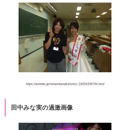
https://ameblo.jp/minamitanaka/entry-10054338744.html
田中みな実の過激画像