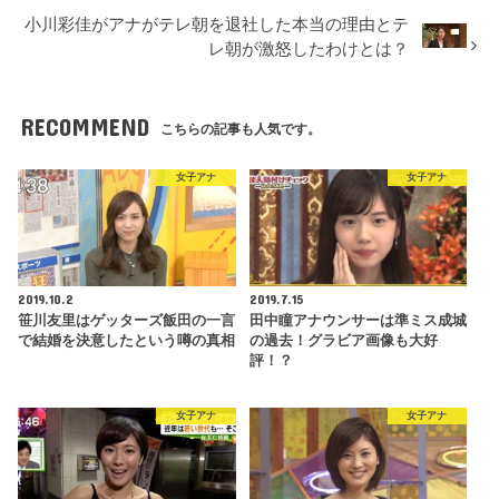
小川彩佳がアナがテレ朝を退社した本当の理由とテ
レ朝が激怒したわけとは？
RECOMMEND
こちらの記事も人気です。
女子アナ
女子アナ
2019.10.2
2019.7.15
笹川友里はゲッターズ飯田の一言
田中瞳アナウンサーは準ミス成城
で結婚を決意したという噂の真相
の過去！グラビア画像も大好
評！？
女子アナ
女子アナ