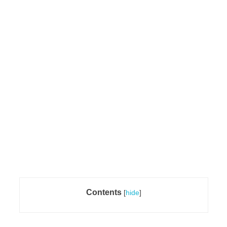
Contents
[
hide
]