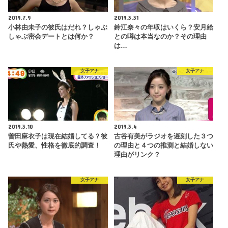
2019.7.9
2019.3.31
小林由未子の彼氏はだれ？しゃぶ
鈴江奈々の年収はいくら？安月給
しゃぶ密会デートとは何か？
との噂は本当なのか？その理由
は…
女子アナ
女子アナ
2019.3.10
2019.3.4
曽田麻衣子は現在結婚してる？彼
古谷有美がラジオを遅刻した３つ
氏や熱愛、性格を徹底的調査！
の理由と４つの推測と結婚しない
理由がリンク？
女子アナ
女子アナ